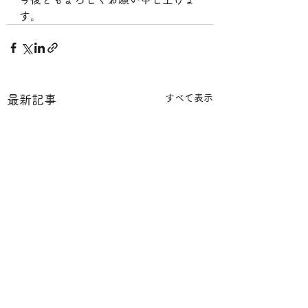
す。
すべて表示
最新記事
東京都 物品買入れ等 入
事務所の名称変更